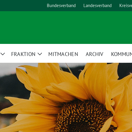
Bundesverband
Landesverband
Kreisv
FRAKTION
MITMACHEN
ARCHIV
KOMMUN
Zeige
Zeige
Untermenü
Untermenü