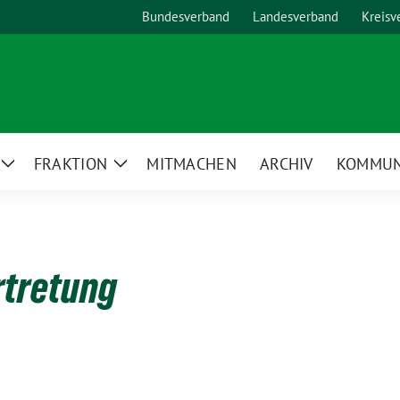
Bundesverband
Landesverband
Kreisv
FRAKTION
MITMACHEN
ARCHIV
KOMMUN
Zeige
Zeige
Untermenü
Untermenü
tretung