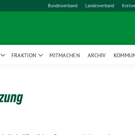
Bundesverband
Landesverband
Kreisv
FRAKTION
MITMACHEN
ARCHIV
KOMMUN
Zeige
Zeige
Untermenü
Untermenü
tzung