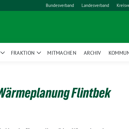
Bundesverband
Landesverband
Kreisv
FRAKTION
MITMACHEN
ARCHIV
KOMMUN
Zeige
Zeige
Untermenü
Untermenü
ärmeplanung Flintbek