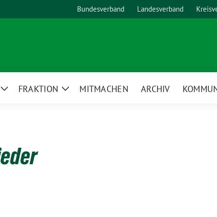
Bundesverband
Landesverband
Kreisv
FRAKTION
MITMACHEN
ARCHIV
KOMMUN
Zeige
Zeige
Untermenü
Untermenü
ieder