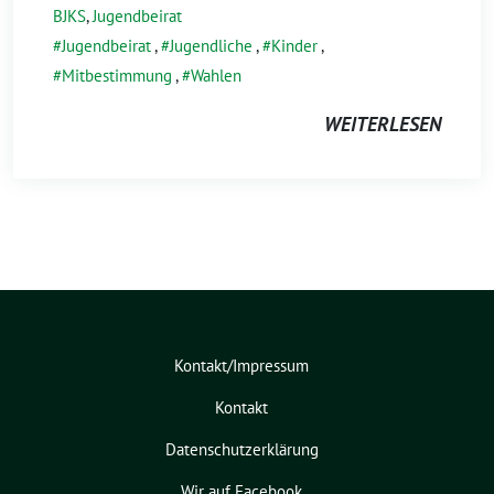
BJKS
,
Jugendbeirat
Jugendbeirat
,
Jugendliche
,
Kinder
,
Mitbestimmung
,
Wahlen
WEITERLESEN
Kontakt/Impressum
Kontakt
Datenschutzerklärung
Wir auf Facebook